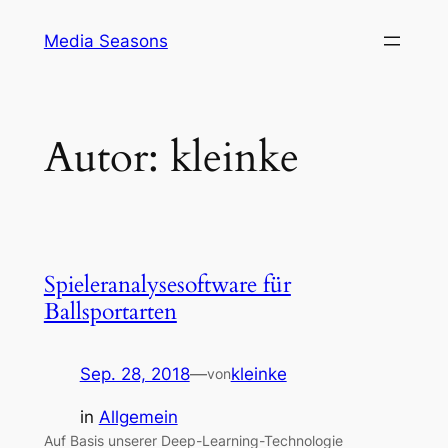
Zum
Media Seasons
Inhalt
springen
Autor:
kleinke
Spieleranalysesoftware für
Ballsportarten
Sep. 28, 2018
—
kleinke
von
in
Allgemein
Auf Basis unserer Deep-Learning-Technologie